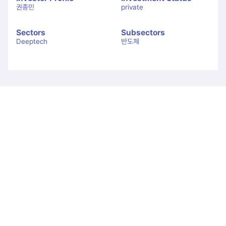
권종민
private
Sectors
Subsectors
Deeptech
반도체
Let's Connect