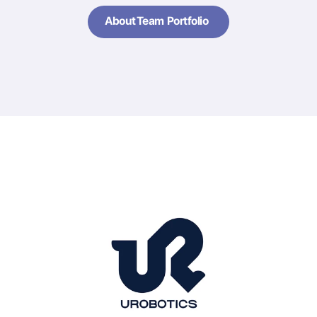
About
Team
Portfolio
About
Team
Portfolio