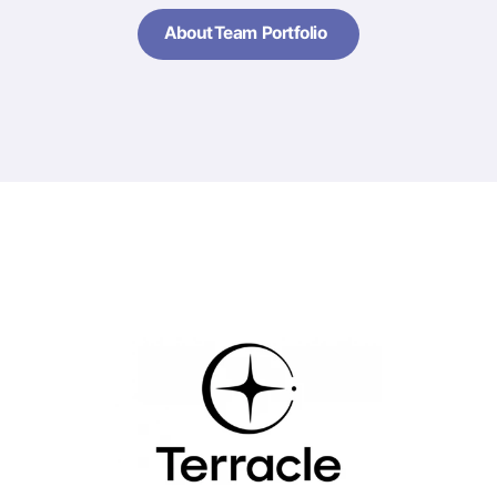
About
Team
Portfolio
About
Team
Portfolio