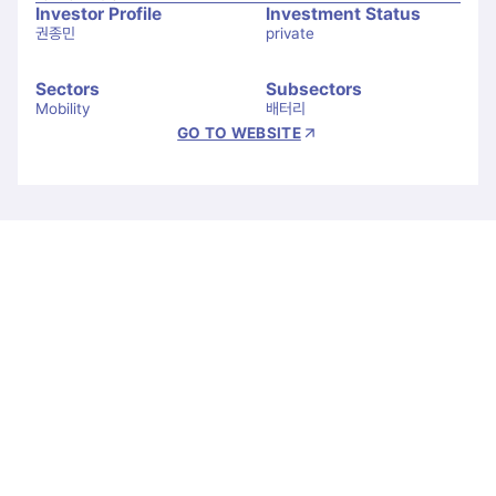
Investor Profile
Investment Status
권종민
private
Sectors
Subsectors
Mobility
배터리
GO TO WEBSITE
Let's Connect