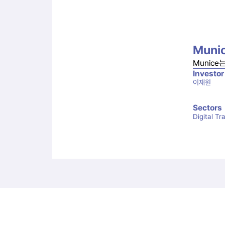
Munic
Munice
Investor
이재원
Sectors
Digital T