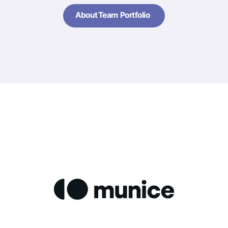
About
Team
Portfolio
About
Team
Portfolio