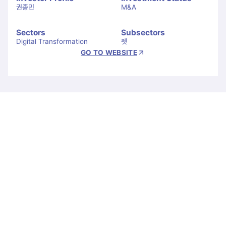
권종민
M&A
Sectors
Subsectors
Digital Transformation
펫
GO TO WEBSITE
Let's Connect