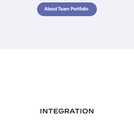
About
Team
Portfolio
About
Team
Portfolio