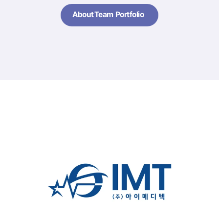
About
Team
Portfolio
About
Team
Portfolio