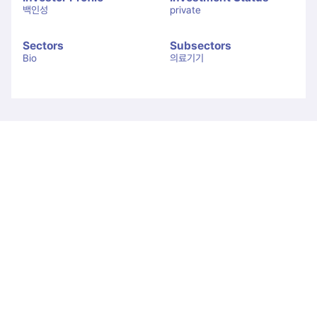
백인성
private
Sectors
Subsectors
Bio
의료기기
Let's Connect