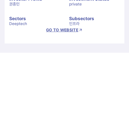
권종민
private
Sectors
Subsectors
Deeptech
인프라
GO TO WEBSITE
Let's Connect