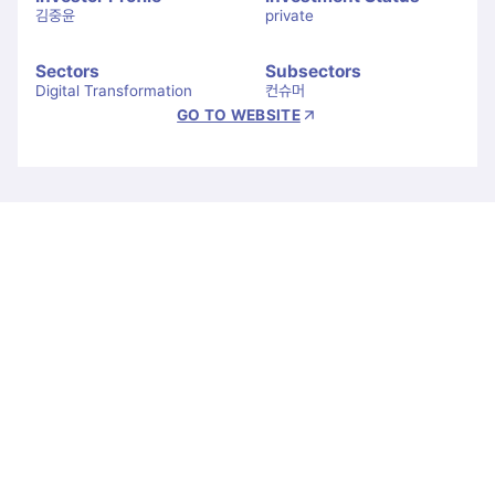
김중윤
private
Sectors
Subsectors
Digital Transformation
컨슈머
GO TO WEBSITE
Let's Connect