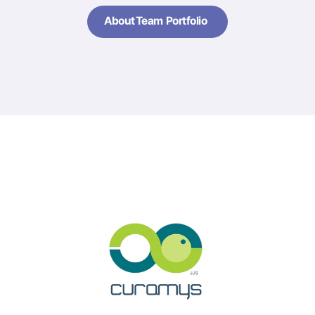
About
Team
Portfolio
About
Team
Portfolio