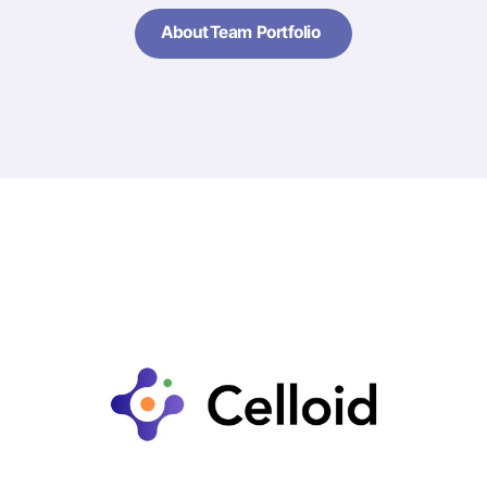
About
Team
Portfolio
About
Team
Portfolio