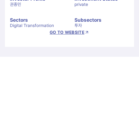
권종민
private
Sectors
Subsectors
Digital Transformation
투자
GO TO WEBSITE
Let's Connect